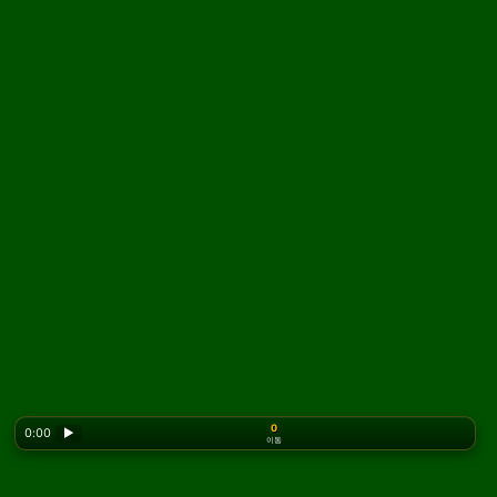
0
0:00
▶
이동