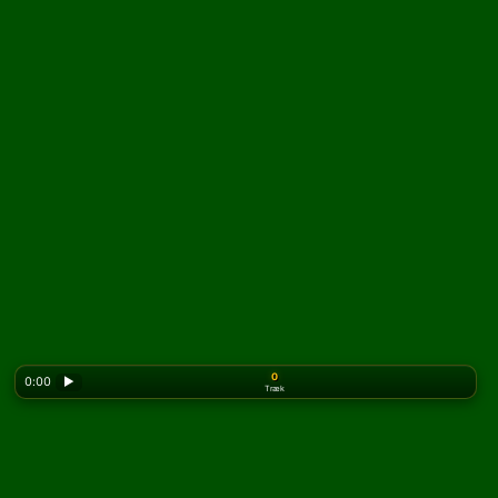
0
0:00
▶
Træk