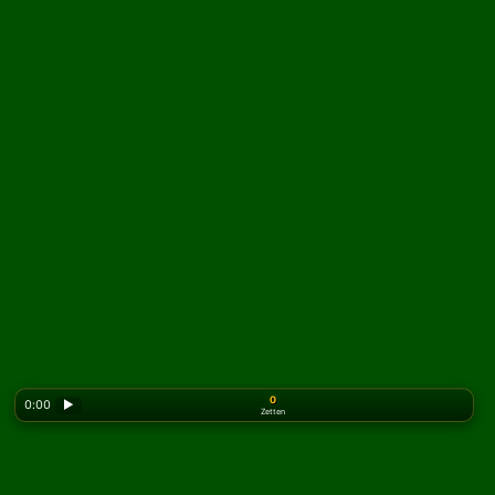
0
0:00
▶
Zetten