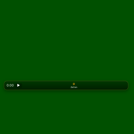
0
0:00
▶
Zetten