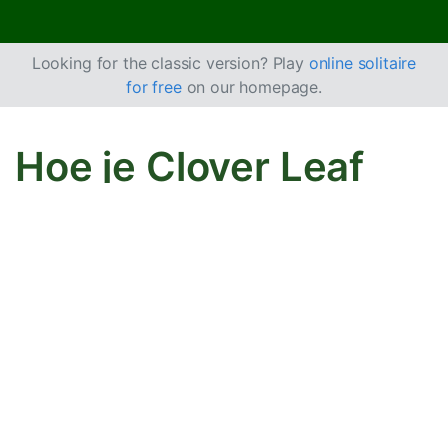
Looking for the classic version? Play
online solitaire
for free
on our homepage.
Hoe je Clover Leaf
Solitaire speelt
In Clover Leaf Solitaire bouw je 2 basisstapels in
aflopende volgorde en de andere 2 in oplopende
volgorde.
Doel
Het doel is om alle kaarten uit de voorraadstapel en het
tableau te verplaatsen en te ordenen naar 4