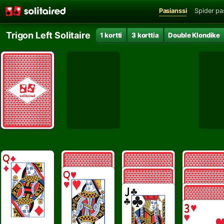
Pasianssi
Spider pa
Trigon Left Solitaire
1 kortti
3 korttia
Double Klondike