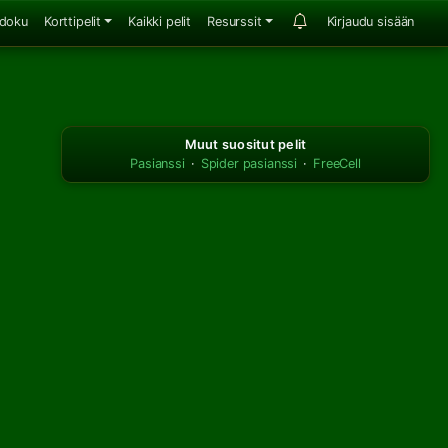
doku
Korttipelit
Kaikki pelit
Resurssit
Kirjaudu sisään
Muut suositut pelit
Pasianssi
·
Spider pasianssi
·
FreeCell