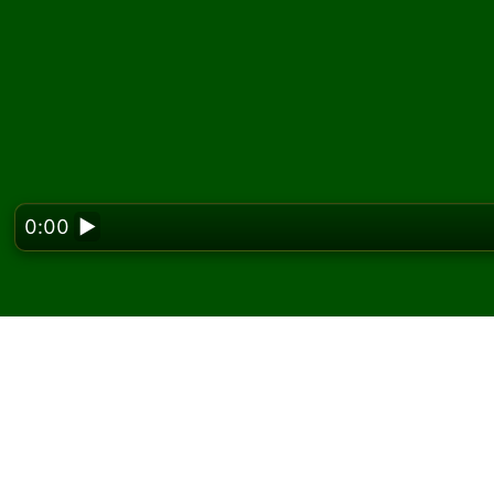
0:00
▶
Looking f
Pelaa Trigon Left pasi
ilmaiseksi