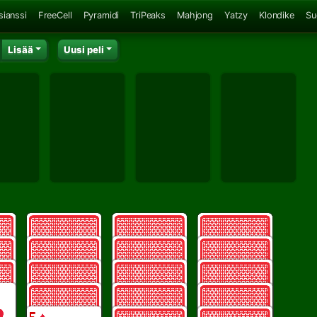
sianssi
FreeCell
Pyramidi
TriPeaks
Mahjong
Yatzy
Klondike
Su
Lisää
Uusi peli