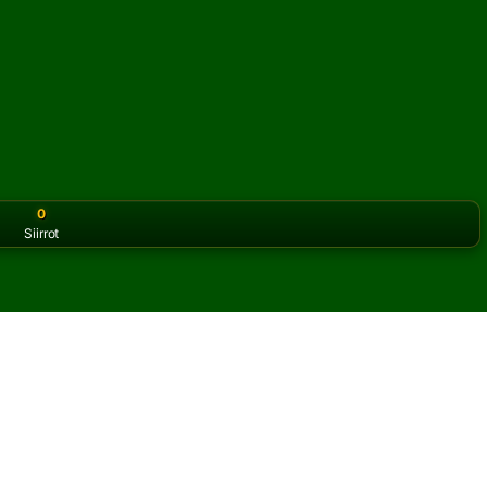
0
Siirrot
or the classic version? Play
online solitaire for free
on our h
anssia verkossa ja