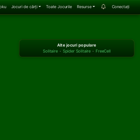
oku
Jocuri de cărți
Toate Jocurile
Resurse
Conectați
Alte jocuri populare
Solitaire
·
Spider Solitaire
·
FreeCell