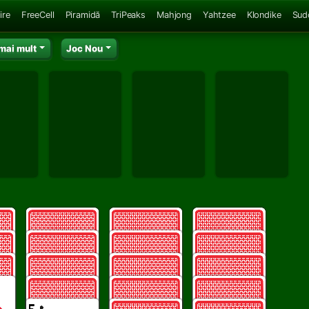
ire
FreeCell
Piramidă
TriPeaks
Mahjong
Yahtzee
Klondike
Sud
mai mult
Joc Nou