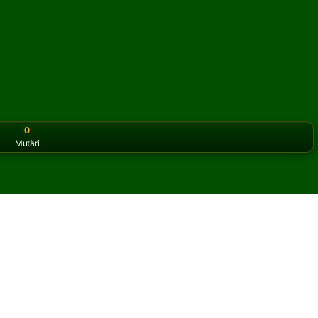
0
Mutări
or the classic version? Play
online solitaire for free
on our h
aire online și gratuit
Trigon Left Solitaire.
ltă partidă și cărți noi.