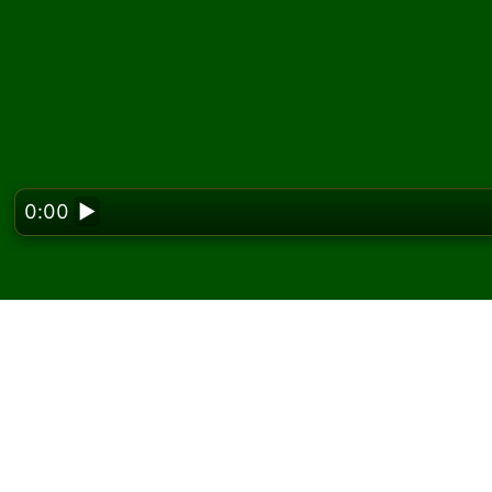
0:00
▶
Looking f
Joacă Trigon Left Solit
Pe Solitaired, poți juca partide nelimitate de 
Folosește butonul joc nou pentru a împărți o a