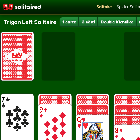
Solitaire
Spider Solita
Trigon Left Solitaire
1 carte
3 cărți
Double Klondike