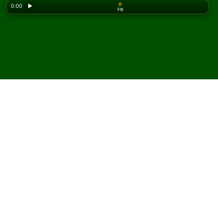
0
0:00
▶
手数
Looking for the classic version? Play
online solitaire
for free
on our homepage.
Trigon Left ソリティアをオ
ンラインで無料プレイ
Solitaired では、Trigon Left ソリティアを何度でもプレイ
できます。