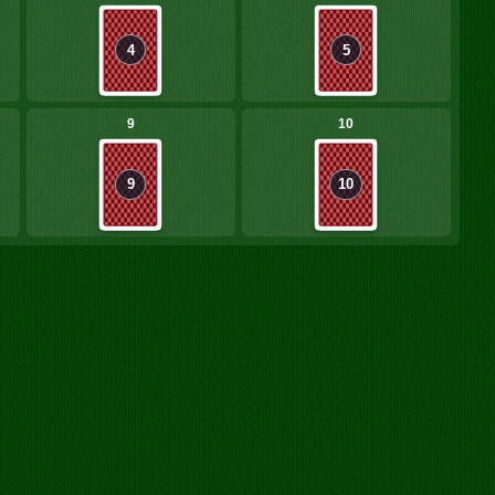
4
5
9
10
9
10