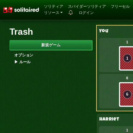
ソリティア
スパイダーソリティア
フリーセル
リソース
ログイン
Trash
You
1
新規ゲーム
オプション
1
▶
ルール
6
6
Harriet
1