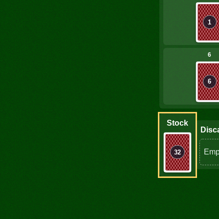
1
6
6
Stock
Disc
Emp
32