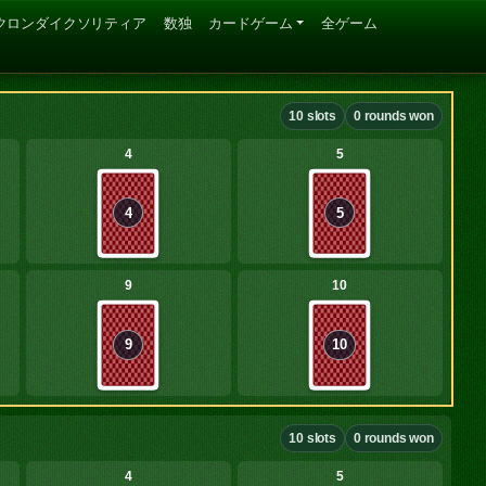
クロンダイクソリティア
数独
カードゲーム
全ゲーム
10 slots
0 rounds won
4
5
4
5
9
10
9
10
10 slots
0 rounds won
4
5