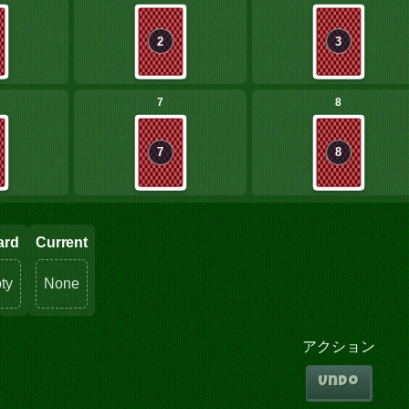
2
3
7
8
7
8
ard
Current
ty
None
アクション
Undo