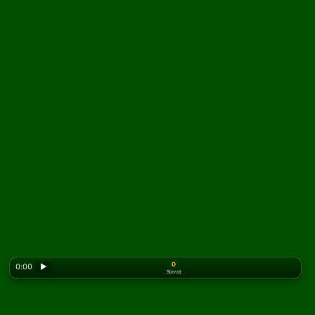
0
0:00
▶
Siirrot