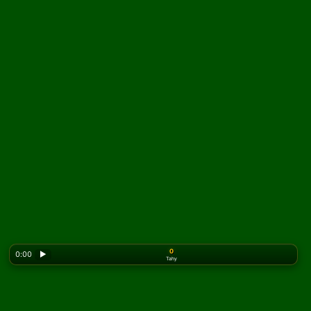
0
0:00
▶
Tahy