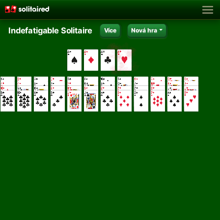
Indefatigable Solitaire
Více
Nová hra