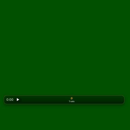
0
0:00
▶
Trekk