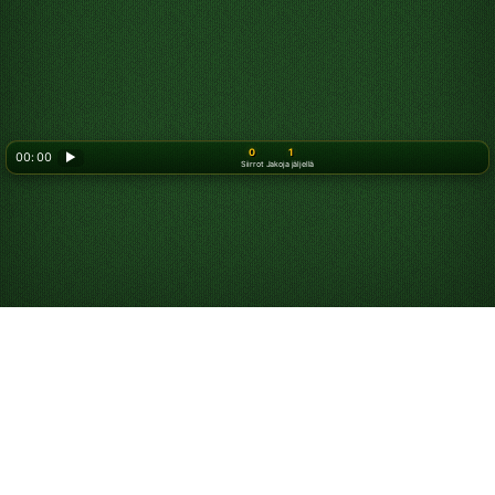
0
1
00: 00
▶
Siirrot
Jakoja jäljellä
Näin pelaat helppoa
Skorpioni-pasianssia