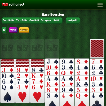
Easy Scorpion
Four Suits
Two Suits
One Suit
Scorpion
Lisää
Uusi peli
Vihje
Kumoa