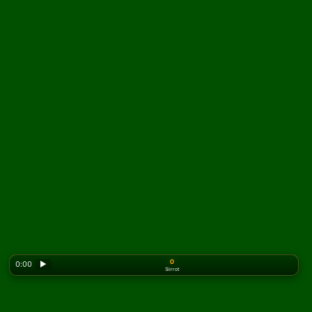
0
0:00
▶
Siirrot