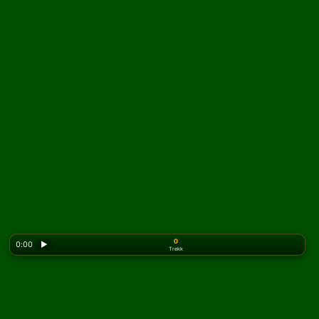
0
0:00
▶
Trekk