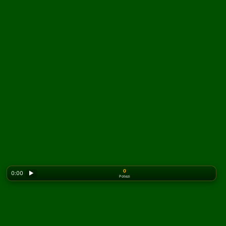
0
0:00
▶
Potezi