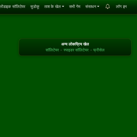
्लोंडाइक सॉलिटेयर
सुडोकू
ताश के खेल
सभी गेम
संसाधन
लॉग इन
अन्य लोकप्रिय खेल
सॉलिटेयर
·
स्पाइडर सॉलिटेयर
·
फ्रीसेल