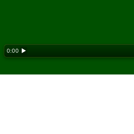
0:00
▶
Looking f
Queen Victoria सॉलिटेयर 
Solitaired पर, आप Queen Victoria सॉलिटेयर के असी
एक और गेम और नए पत्ते बांटने के लिए नया गेम बटन का उप