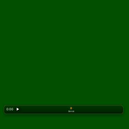
0
0:00
▶
Siirrot