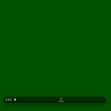
0
0:00
▶
Coups