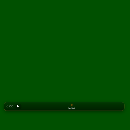
0
0:00
▶
Mutări