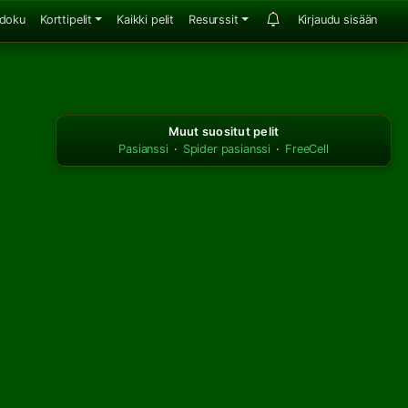
doku
Korttipelit
Kaikki pelit
Resurssit
Kirjaudu sisään
Muut suositut pelit
Pasianssi
·
Spider pasianssi
·
FreeCell