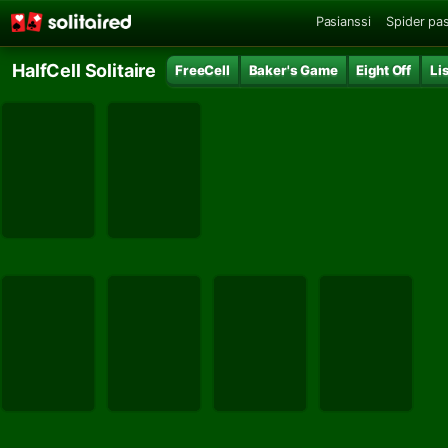
Pasianssi
Spider pas
HalfCell Solitaire
FreeCell
Baker's Game
Eight Off
Li