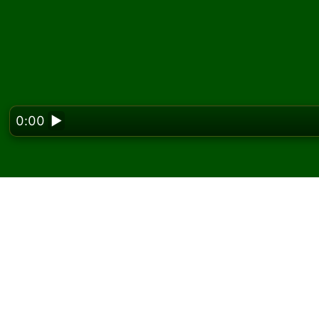
0:00
▶
Looking f
Pelaa HalfCell pasians
Solitairedissa voit pelata rajattomasti HalfCe
Käytä uusi peli -painiketta jakaaksesi uuden p