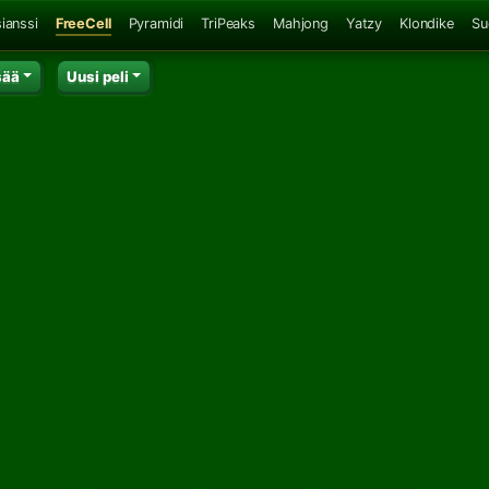
ianssi
FreeCell
Pyramidi
TriPeaks
Mahjong
Yatzy
Klondike
Su
sää
Uusi peli