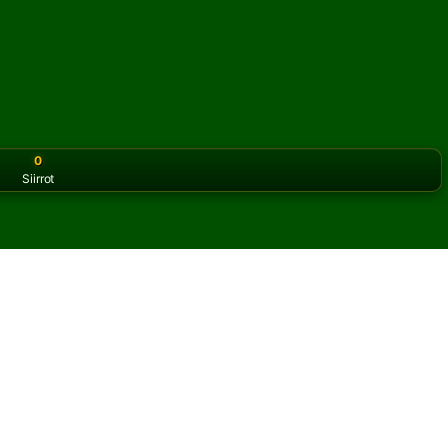
0
Siirrot
or the classic version? Play
online solitaire for free
on our h
sia verkossa ja ilmaiseksi
ll pasianssia.
elin ja uudet kortit.