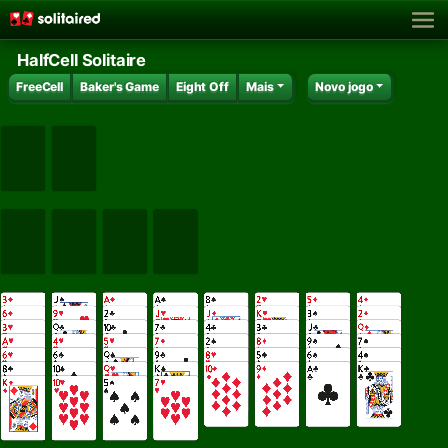
HalfCell Solitaire
FreeCell
Baker's Game
Eight Off
Mais
Novo jogo