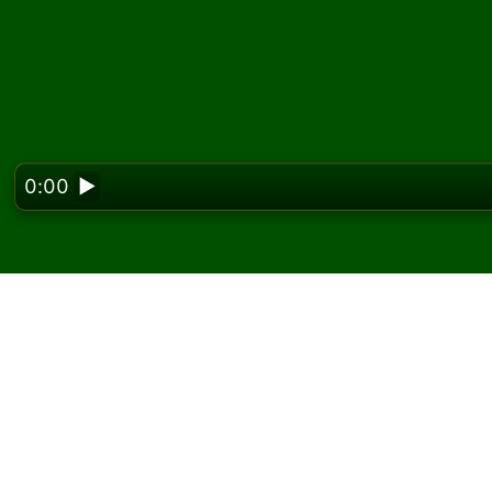
0:00
▶
Looking f
Pelaa Gilbert pasianss
Solitairedissa voit pelata rajattomasti Gilber
Käytä uusi peli -painiketta jakaaksesi uuden p