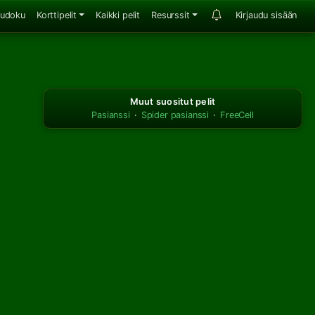
udoku
Korttipelit
Kaikki pelit
Resurssit
Kirjaudu sisään
Muut suositut pelit
Pasianssi
·
Spider pasianssi
·
FreeCell