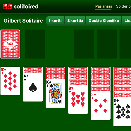
Pasianssi
Spider p
Gilbert Solitaire
1 kortti
3 korttia
Double Klondike
Lis