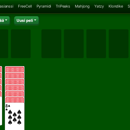
asianssi
FreeCell
Pyramidi
TriPeaks
Mahjong
Yatzy
Klondike
S
ää
Uusi peli