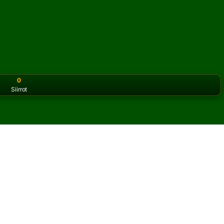
0
Siirrot
or the classic version? Play
online solitaire for free
on our h
ia verkossa ja ilmaiseksi
t pasianssia.
elin ja uudet kortit.