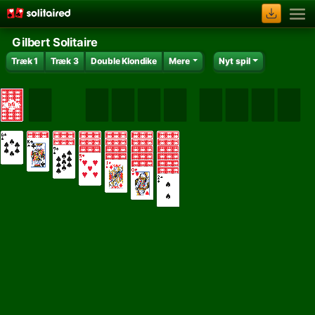
Gilbert Solitaire
Træk 1
Træk 3
Double Klondike
Mere
Nyt spil