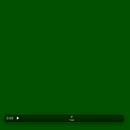
0
0:00
▶
Træk