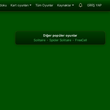
doku
Kart oyunları
Tüm Oyunlar
Kaynaklar
GİRİŞ YAP
Diğer popüler oyunlar
Solitaire
·
Spider Solitaire
·
FreeCell