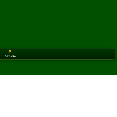
0
hamlem
or the classic version? Play
online solitaire for free
on our h
unu çevrimiçi ve ücretsiz