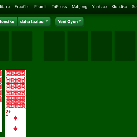
itaire
FreeCell
Piramit
TriPeaks
Mahjong
Yahtzee
Klondike
Su
londike
daha fazlası
Yeni Oyun