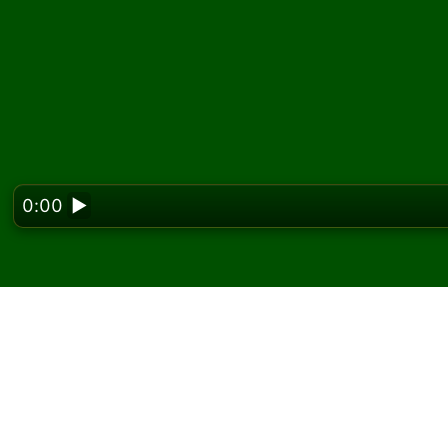
0:00
▶
Looking f
Gilbert Solitaire oyun
oyna