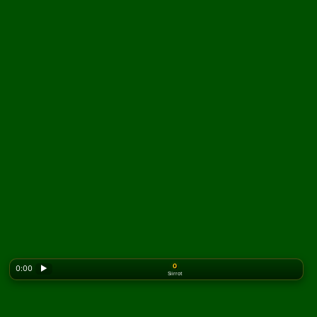
0
0:00
▶
Siirrot