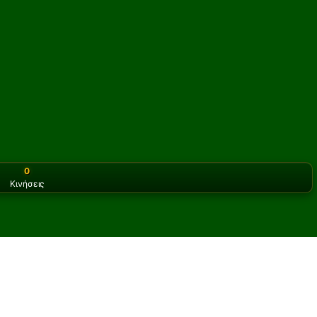
0
Κινήσεις
or the classic version? Play
online solitaire for free
on our h
σιέντζα online και