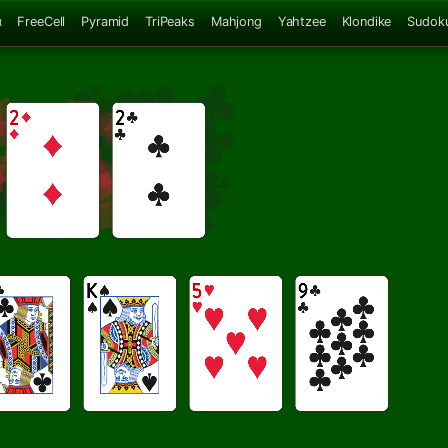
α
FreeCell
Pyramid
TriPeaks
Mahjong
Yahtzee
Klondike
Sudok