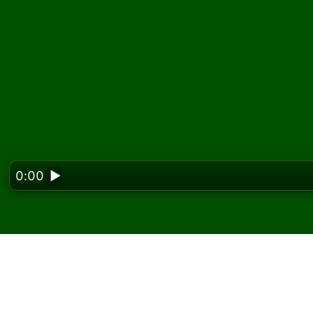
0:00
▶
Looking f
Παίξτε Double Dot Πα