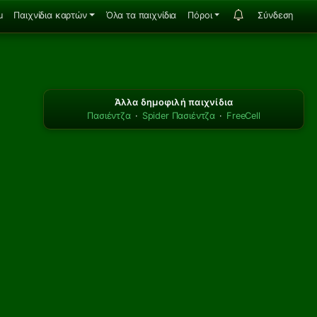
u
Παιχνίδια καρτών
Όλα τα παιχνίδια
Πόροι
Σύνδεση
Άλλα δημοφιλή παιχνίδια
Πασιέντζα
·
Spider Πασιέντζα
·
FreeCell