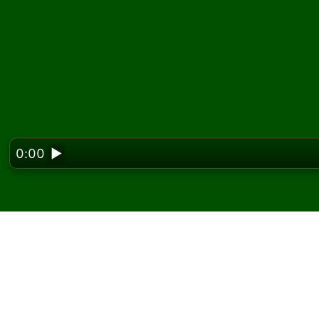
0:00
▶
Looking f
Spill Double Dot kabal
På Solitaired kan du spille ubegrenset med 