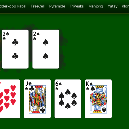
dderkopp kabal
FreeCell
Pyramide
TriPeaks
Mahjong
Yatzy
Klo