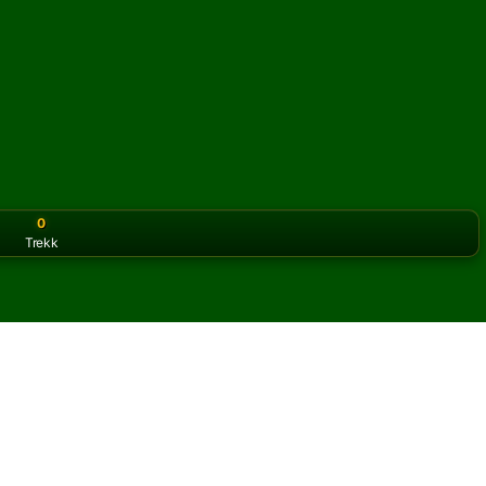
0
Trekk
or the classic version? Play
online solitaire for free
on our h
 på nett og gratis
Double Dot kabal.