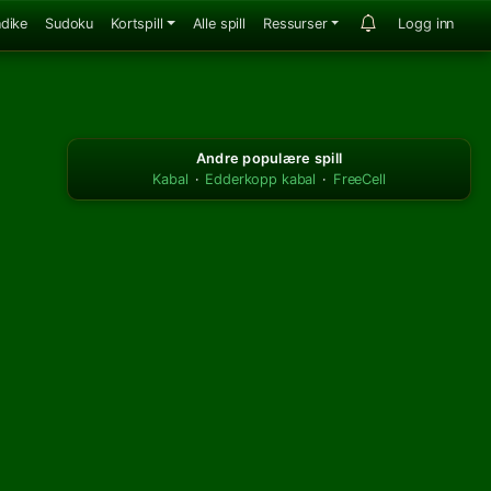
ndike
Sudoku
Kortspill
Alle spill
Ressurser
Logg inn
Andre populære spill
Kabal
·
Edderkopp kabal
·
FreeCell