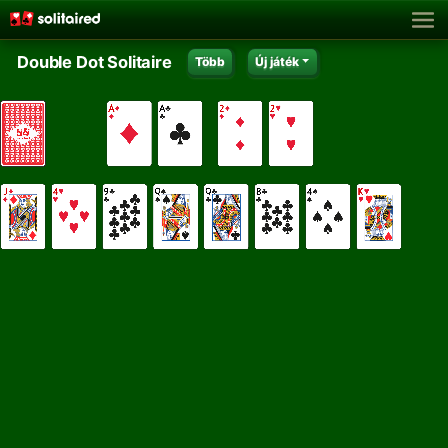
Double Dot Solitaire
Több
Új játék