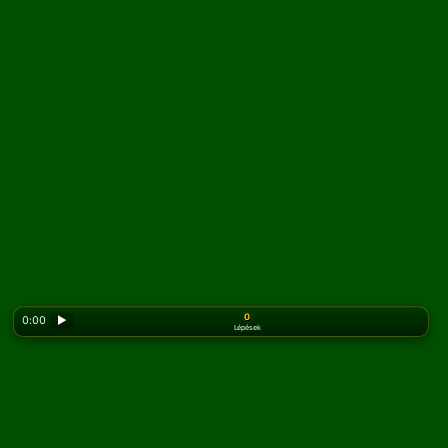
0
0:00
▶
Lépések