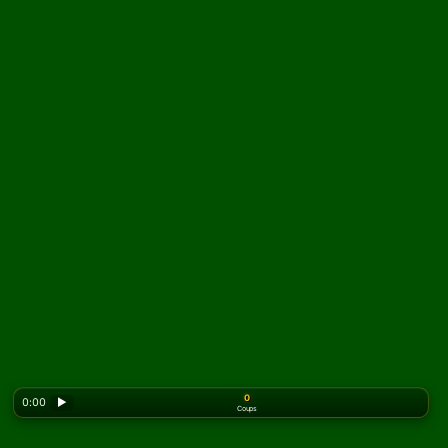
0
0:00
▶
Coups