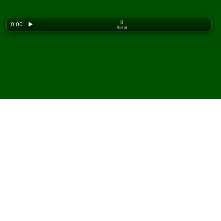
0
0:00
▶
Siirrot
Looking for the classic version? Play
online solitaire
for free
on our homepage.
Pelaa Napoleon's Square
pasianssia verkossa ja
ilmaiseksi