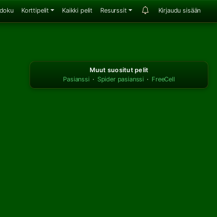
doku
Korttipelit
Kaikki pelit
Resurssit
Kirjaudu sisään
Muut suositut pelit
Pasianssi
·
Spider pasianssi
·
FreeCell