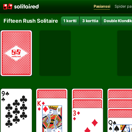
Pasianssi
Spider pa
Fifteen Rush Solitaire
1 kortti
3 korttia
Double Klondi