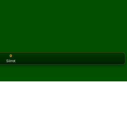
0
Siirrot
or the classic version? Play
online solitaire for free
on our h
sianssia verkossa ja