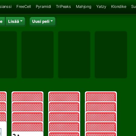
sianssi
FreeCell
Pyramidi
TriPeaks
Mahjong
Yatzy
Klondike
Su
ke
Lisää
Uusi peli