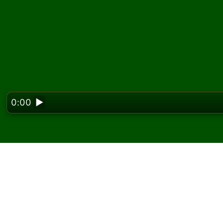
0:00
▶
Looking f
Pelaa Fifteen Rush pa
ilmaiseksi