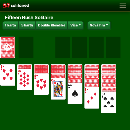
Fifteen Rush Solitaire
1 karta
3 karty
Double Klondike
Více
Nová hra