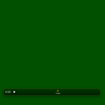
0
0:00
▶
Trekk