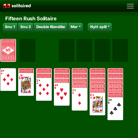
Fifteen Rush Solitaire
Snu 1
Snu 3
Double Klondike
Mer
Nytt spill