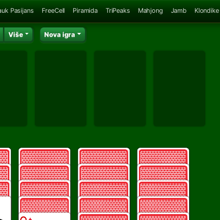
auk Pasijans
FreeCell
Piramida
TriPeaks
Mahjong
Jamb
Klondike
Više
Nova igra