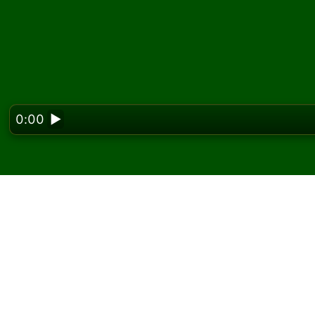
0:00
▶
Looking f
Igrajte Fifteen Rush p
Na Solitaired-u možete igrati neograničen bro
Koristite dugme za novu igru da podelite još 