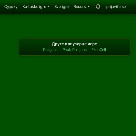
Судоку
Kartaške igre
Sve igre
Resursi
prijavite se
Друге популарне игре
Pasijans
·
Pauk Pasijans
·
FreeCell