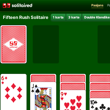
Pasijans
P
Fifteen Rush Solitaire
1 karta
3 karte
Double Klondike