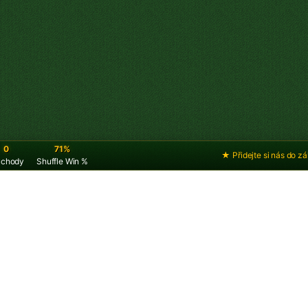
0
71%
★ Přidejte si nás do z
ůchody
Shuffle Win %
ndike pasiáns – 3
ícem nahoru
ý jako
Double Klondike – 3 karty
, jen teď vidíte
ší verzi Double Klondike – 3 karty, protože jsou