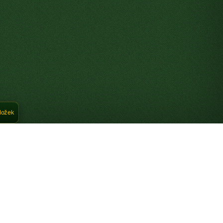
áložek