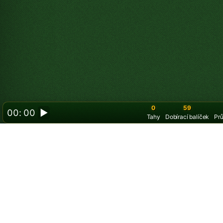
0
59
00: 00
▶
Tahy
Dobírací balíček
Pr
Hrajte Double Klo
karty s kartami l
Uvolněný Double Klondike – 3 karty je stejn
všechny karty na herním poli. Jde o jednoduš