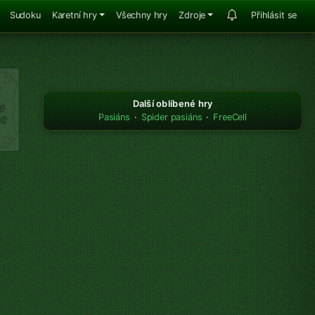
Sudoku
Karetní hry
Všechny hry
Zdroje
Přihlásit se
Další oblíbené hry
Pasiáns
·
Spider pasiáns
·
FreeCell