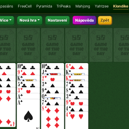
 pasiáns
FreeCell
Pyramida
TriPeaks
Mahjong
Yahtzee
Klondike
Více
Nová hra
Nastavení
Nápověda
Zpět