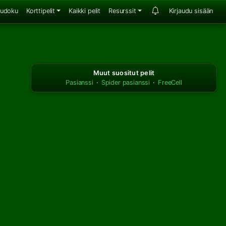
udoku
Korttipelit
Kaikki pelit
Resurssit
Kirjaudu sisään
Muut suositut pelit
Pasianssi
·
Spider pasianssi
·
FreeCell