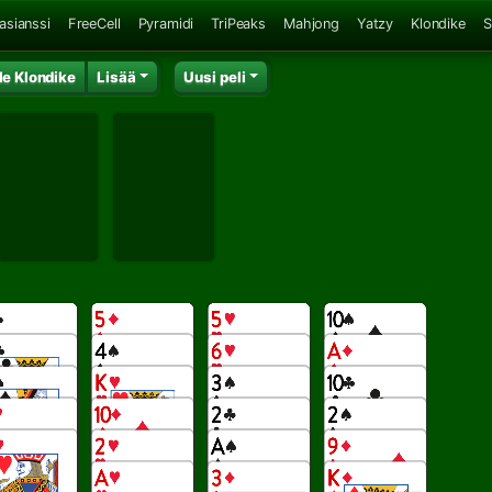
asianssi
FreeCell
Pyramidi
TriPeaks
Mahjong
Yatzy
Klondike
S
e Klondike
Lisää
Uusi peli