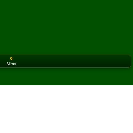
0
Siirrot
or the classic version? Play
online solitaire for free
on our h
tory pasianssia verkossa ja