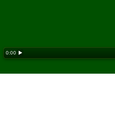
0:00
▶
Looking f
Pelaa Northwest Terri
ilmaiseksi