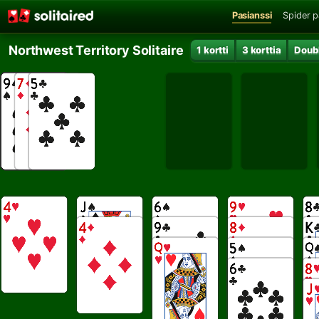
Pasianssi
Spider p
Northwest Territory Solitaire
1 kortti
3 korttia
Doubl