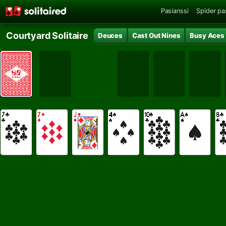
Pasianssi
Spider pa
Courtyard Solitaire
Deuces
Cast Out Nines
Busy Aces