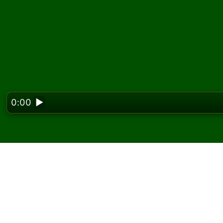
0:00
▶
Looking f
Pelaa Courtyard pasia
ilmaiseksi