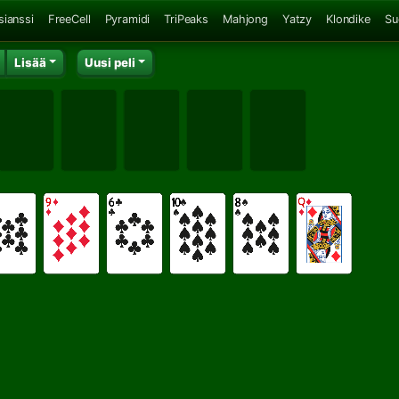
sianssi
FreeCell
Pyramidi
TriPeaks
Mahjong
Yatzy
Klondike
Su
Lisää
Uusi peli