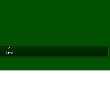
0
Siirrot
or the classic version? Play
online solitaire for free
on our h
nssia verkossa ja