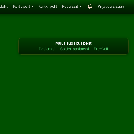
doku
Korttipelit
Kaikki pelit
Resurssit
Kirjaudu sisään
Muut suositut pelit
Pasianssi
·
Spider pasianssi
·
FreeCell