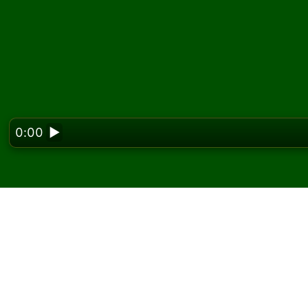
0:00
▶
Looking f
Joacă Courtyard Solita
Pe Solitaired, poți juca partide nelimitate de
Folosește butonul joc nou pentru a împărți o a