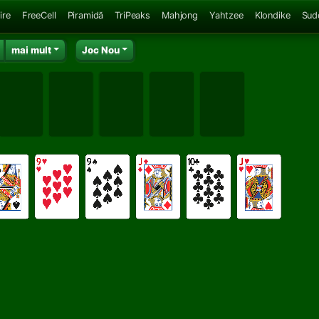
ire
FreeCell
Piramidă
TriPeaks
Mahjong
Yahtzee
Klondike
Sud
mai mult
Joc Nou