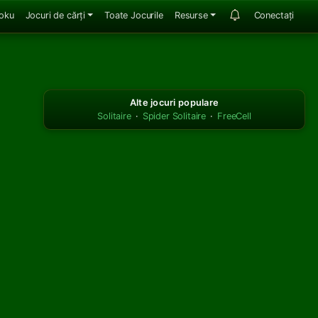
oku
Jocuri de cărți
Toate Jocurile
Resurse
Conectați
Alte jocuri populare
Solitaire
·
Spider Solitaire
·
FreeCell