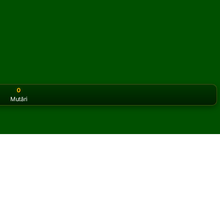
0
Mutări
or the classic version? Play
online solitaire for free
on our h
ire online și gratuit
 Courtyard Solitaire.
ltă partidă și cărți noi.