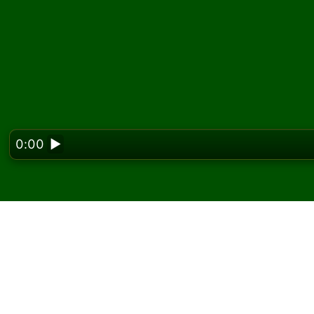
0:00
▶
Looking f
Pelaa Congress pasian
ilmaiseksi