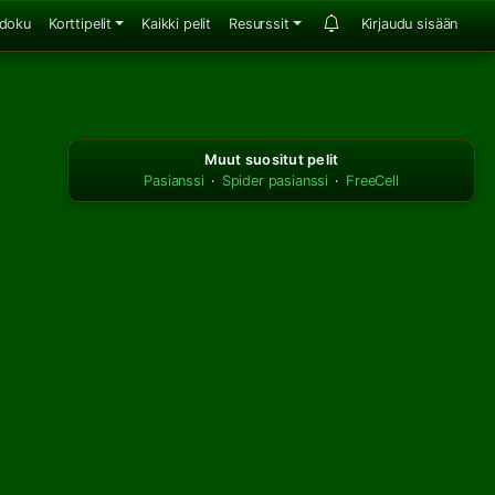
doku
Korttipelit
Kaikki pelit
Resurssit
Kirjaudu sisään
Muut suositut pelit
Pasianssi
·
Spider pasianssi
·
FreeCell