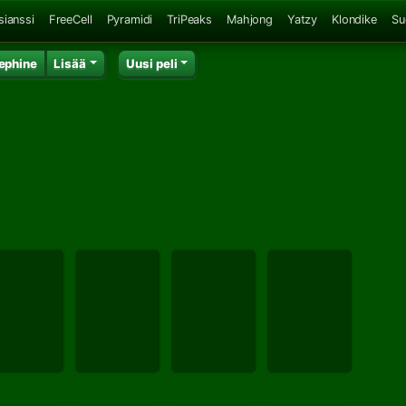
sianssi
FreeCell
Pyramidi
TriPeaks
Mahjong
Yatzy
Klondike
Su
ephine
Lisää
Uusi peli