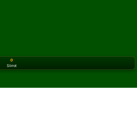
0
Siirrot
or the classic version? Play
online solitaire for free
on our h
ssia verkossa ja