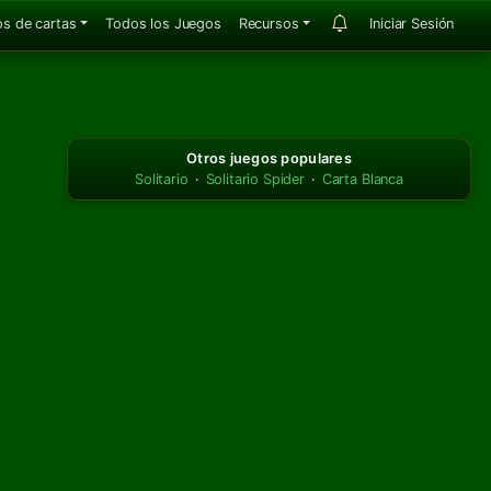
s de cartas
Todos los Juegos
Recursos
Iniciar Sesión
Otros juegos populares
Solitario
·
Solitario Spider
·
Carta Blanca