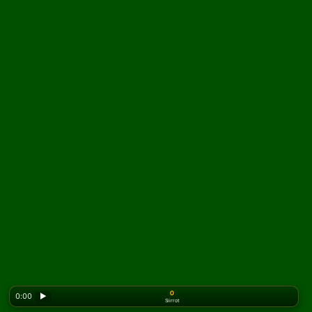
0
0:00
▶
Siirrot