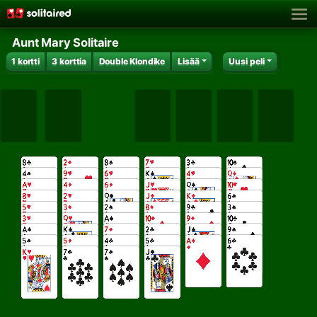
Aunt Mary Solitaire
1 kortti
3 korttia
Double Klondike
Lisää
Uusi peli