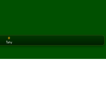
0
Ťahy
or the classic version? Play
online solitaire for free
on our h
áns online a zadarmo
t hier Aunt Mary pasiáns.
 hry a nových kariet.