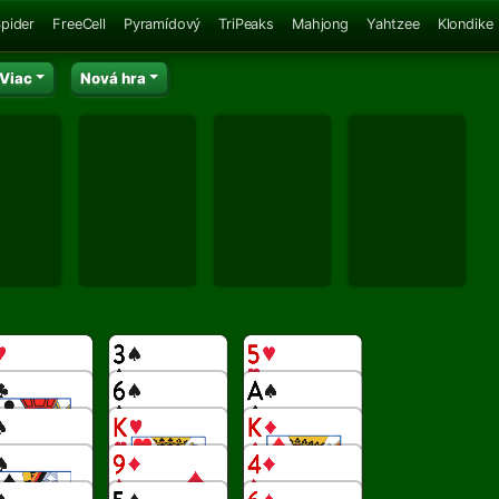
pider
FreeCell
Pyramídový
TriPeaks
Mahjong
Yahtzee
Klondike
Viac
Nová hra