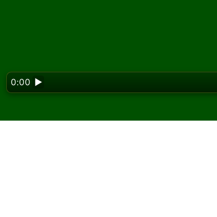
0:00
▶
Looking f
Hrajte Aunt Mary pasi
Na Solitaired môžete hrať neobmedzený poče
Použite tlačidlo novej hry na rozdanie ďalšej