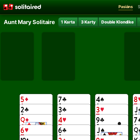
Pasiáns
S
Aunt Mary Solitaire
1 Karta
3 Karty
Double Klondike