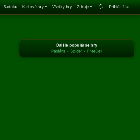
Sudoku
Kartové hry
Všetky hry
Zdroje
Prihlásiť sa
Ďalšie populárne hry
Pasiáns
·
Spider
·
FreeCell