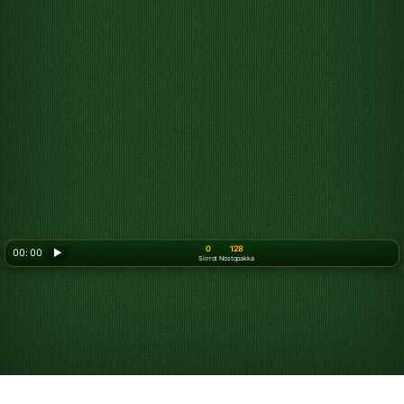
0
128
00: 00
▶
Siirrot
Nostopakka