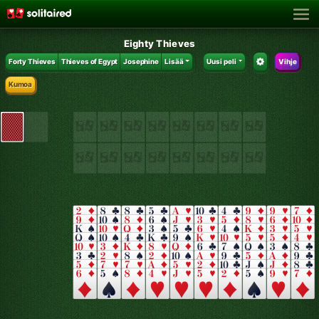
Eighty Thieves
Forty Thieves
Thieves of Egypt
Josephine
Lisää
Uusi peli
Vihje
Kumoa