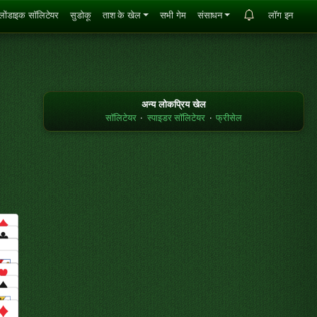
्लोंडाइक सॉलिटेयर
सुडोकू
ताश के खेल
सभी गेम
संसाधन
लॉग इन
अन्य लोकप्रिय खेल
सॉलिटेयर
·
स्पाइडर सॉलिटेयर
·
फ्रीसेल