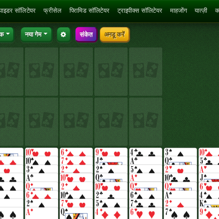
्पाइडर सॉलिटेयर
फ्रीसेल
पिरामिड सॉलिटेयर
ट्राइपीक्स सॉलिटेयर
माहजोंग
यात्ज़ी
क
िक
नया गेम
संकेत
अनडू करें