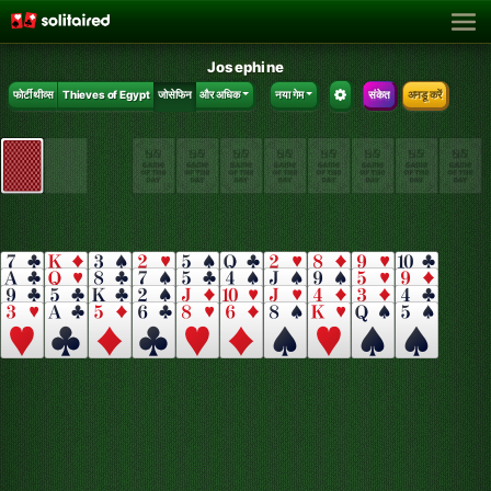
Josephine
फोर्टी थीव्स
Thieves of Egypt
जोसेफिन
और अधिक
नया गेम
संकेत
अनडू करें