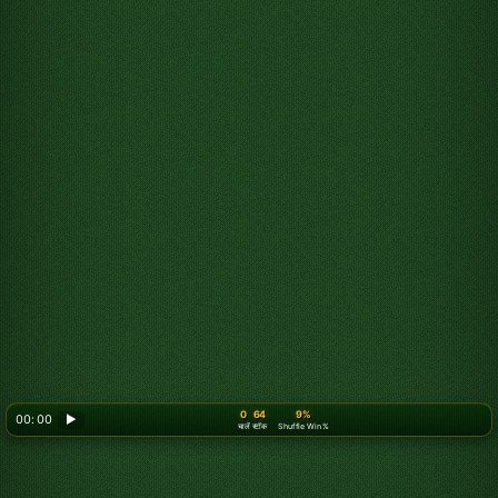
0
64
9%
00: 00
▶
चालें
स्टॉक
Shuffle Win %