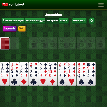
Josephine
Štyridsať zlodejov
Thieves of Egypt
Josephine
Viac
Nová hra
Nápoveda
Späť