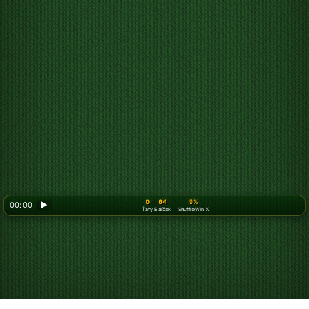
0
64
9%
00: 00
▶
Ťahy
Balíček
Shuffle Win %