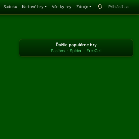
Sudoku
Kartové hry
Všetky hry
Zdroje
Prihlásiť sa
Ďalšie populárne hry
Pasiáns
·
Spider
·
FreeCell