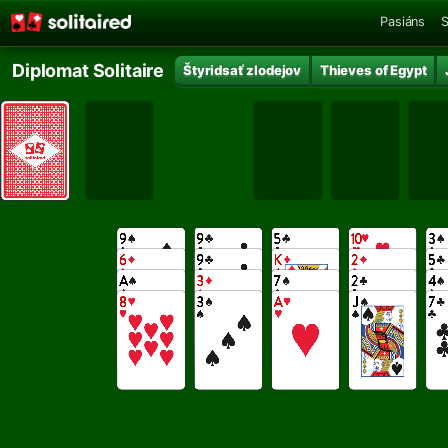
Pasiáns
S
Diplomat Solitaire
Štyridsať zlodejov
Thieves of Egypt