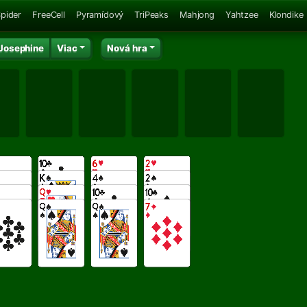
pider
FreeCell
Pyramídový
TriPeaks
Mahjong
Yahtzee
Klondike
Josephine
Viac
Nová hra