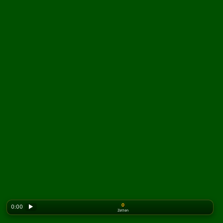
0
0:00
▶
Zetten