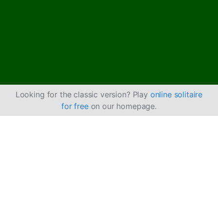
Looking for the classic version? Play
online solitaire
for free
on our homepage.
Hoe je Diplomat
Solitaire speelt
Diplomat Solitaire lijkt op
Emperor Solitaire
, maar heeft
een kleiner tableau waarbij alle kaarten open liggen.