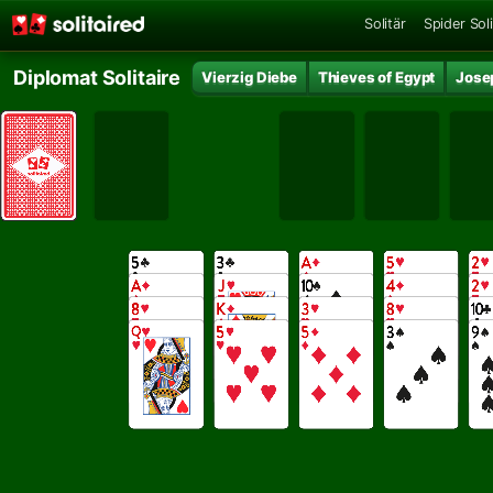
Solitär
Spider Soli
Diplomat Solitaire
Vierzig Diebe
Thieves of Egypt
Jose