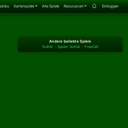
udoku
Kartenspiele
Alle Spiele
Ressourcen
Einloggen
Andere beliebte Spiele
Solitär
·
Spider Solitär
·
FreeCell