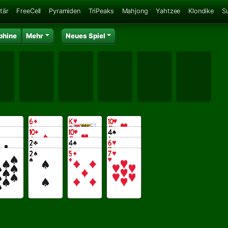
tär
FreeCell
Pyramiden
TriPeaks
Mahjong
Yahtzee
Klondike
S
phine
Mehr
Neues Spiel