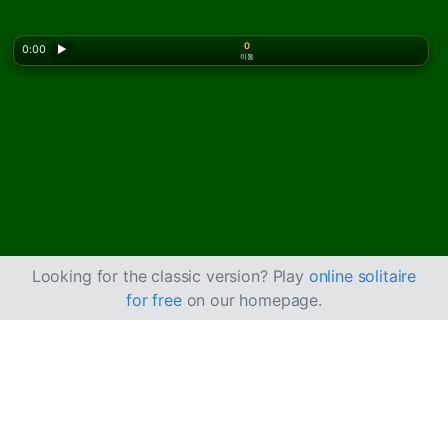
0
0:00
▶
이동
Looking for the classic version? Play
online solitaire
for free
on our homepage.
Diplomat 솔리테어 플
레이 방법